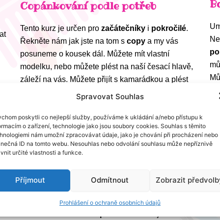
B
Copánkování podle potřeb
Um
Tento kurz je určen pro
začátečníky
i
pokročilé
.
at
Ne
Řekněte nám jak jste na tom s
copy
a my vás
p
posuneme o kousek dál. Můžete mít vlastní
mů
modelku, nebo můžete plést na naší česací hlavě,
Mů
záleží na vás. Můžete přijít s kamarádkou a plést
tr
společně. Kurz trvá 60/120 minut. Cena kurzu je
Spravovat Souhlas
Kč
1000,-Kč/hodinu/ osobu.
chom poskytli co nejlepší služby, používáme k ukládání a/nebo přístupu k
ormacím o zařízení, technologie jako jsou soubory cookies. Souhlas s těmito
hnologiemi nám umožní zpracovávat údaje, jako je chování při procházení nebo
inečná ID na tomto webu. Nesouhlas nebo odvolání souhlasu může nepříznivě
ivnit určité vlastnosti a funkce.
Příjmout
Odmítnout
Zobrazit předvolb
Budu kadeřnicí
Prohlášení o ochraně osobních údajů
Líbí se vaší dceři naše
povolání
? Rádi jí