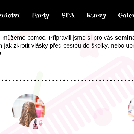
nictví
Party
SPA
Kurzy
Gale
m můžeme pomoc. Připravili jsme si pro vás
semin
ak zkrotit vlásky před cestou do školky, nebo up
e
.