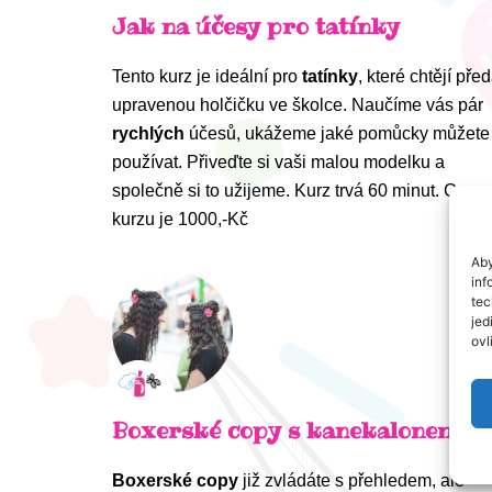
Jak na účesy pro tatínky
Tento kurz je ideální pro
tatínky
, které chtějí před
upravenou holčičku ve školce. Naučíme vás pár
rychlých
účesů, ukážeme jaké pomůcky můžete
používat. Přiveďte si vaši malou modelku a
společně si to užijeme. Kurz trvá 60 minut. Cena
kurzu je 1000,-Kč
Aby
inf
tec
jed
ovl
Boxerské copy s kanekalonem
Boxerské copy
již zvládáte s přehledem, ale