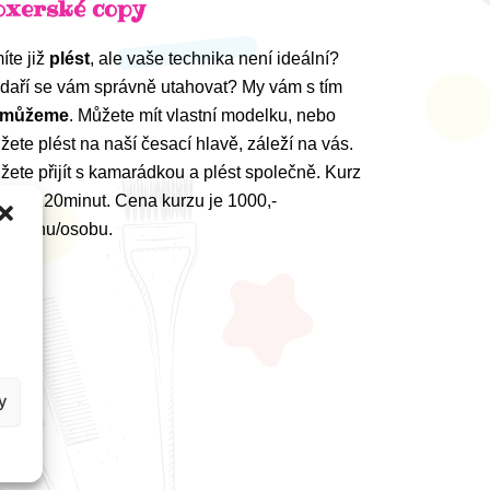
oxerské copy
íte již
plést
, ale vaše technika není ideální?
daří se vám správně utahovat? My vám s tím
omůžeme
. Můžete mít vlastní modelku, nebo
žete plést na naší česací hlavě, záleží na vás.
žete přijít s kamarádkou a plést společně. Kurz
vá 60/120minut. Cena kurzu je 1000,-
/hodinu/osobu.
y