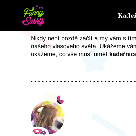
Přeskočit
na
Kadeř
obsah
Nikdy není pozdě začít a my vám s tí
našeho vlasového světa. Ukážeme vám j
ukážeme, co vše musí umět
kadeřnic